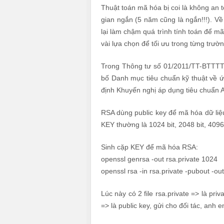
Thuật toán mã hóa bị coi là không an t
gian ngắn (5 năm cũng là ngắn!!!). V
lại làm chậm quá trình tính toán để mã
vài lựa chọn để tối ưu trong từng trườ
Trong Thông tư số 01/2011/TT-BTTTT
bố Danh mục tiêu chuẩn kỹ thuật về 
định Khuyến nghị áp dụng tiêu chuẩn 
RSA dùng public key để mã hóa dữ liệu
KEY thường là 1024 bit, 2048 bit, 4096
Sinh cặp KEY để mã hóa RSA:
openssl genrsa -out rsa.private 1024
openssl rsa -in rsa.private -pubout -out
Lúc này có 2 file rsa.private => là priv
=> là public key, gửi cho đối tác, anh