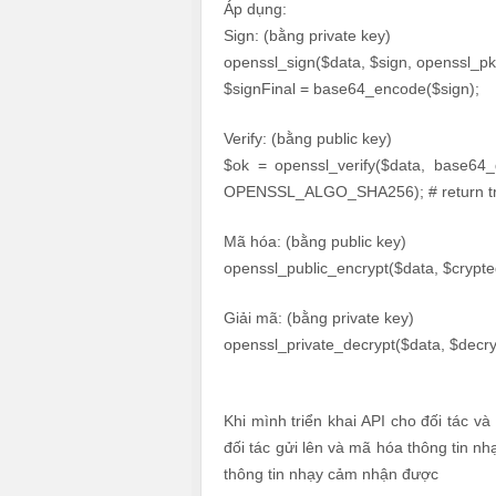
Áp dụng:
Sign: (bằng private key)
openssl_sign($data, $sign, openssl
$signFinal = base64_encode($sign);
Verify: (bằng public key)
$ok = openssl_verify($data, base64_d
OPENSSL_ALGO_SHA256); # return tru
Mã hóa: (bằng public key)
openssl_public_encrypt($data, $cry
Giải mã: (bằng private key)
openssl_private_decrypt($data, $de
Khi mình triển khai API cho đối tác và
đối tác gửi lên và mã hóa thông tin nhạ
thông tin nhạy cảm nhận được