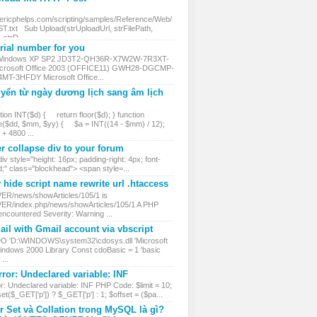
.ericphelps.com/scripting/samples/Reference/Web/
txt Sub Upload(strUploadUrl, strFilePath,
, strD...
ial number for you
 Windows XP SP2 JD3T2-QH36R-X7W2W-7R3XT-
rosoft Office 2003 (OFFICE11) GWH28-DGCMP-
MT-3HFDY Microsoft Office...
yển từ ngày dương lịch sang âm lịch
ion INT($d) { return floor($d); } function
($dd, $mm, $yy) { $a = INT((14 - $mm) / 12);
 4800 ...
r collapse div to your forum
iv style="height: 16px; padding-right: 4px; font-
d;" class="blockhead"> <span style=...
hide script name rewrite url .htaccess
VER/news/showArticles/105/1 is
VER/index.php/news/showArticles/105/1 A PHP
encountered Severity: Warning ...
il with Gmail account via vbscript
DO 'D:\WINDOWS\system32\cdosys.dll 'Microsoft
ndows 2000 Library Const cdoBasic = 1 'basic
...
ror: Undeclared variable: INF
r: Undeclared variable: INF PHP Code: $limit = 10;
et($_GET['p']) ? $_GET['p'] : 1; $offset = ($pa...
r Set và Collation trong MySQL là gì?