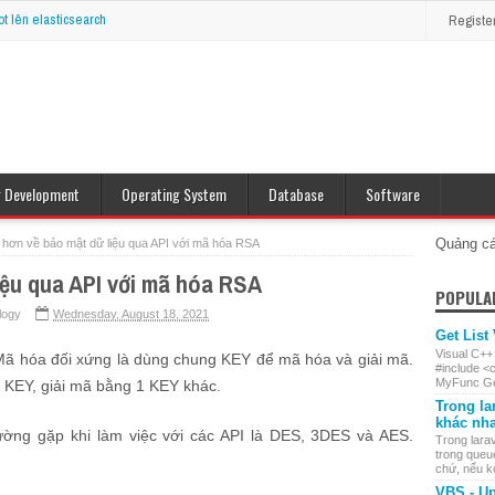
ot lên elasticsearch
Registe
r Development
Operating System
Database
Software
op Java
Windows
MySQL
e J2ME
Linux
Oracle
Quảng c
 hơn về bảo mật dữ liệu qua API với mã hóa RSA
liệu qua API với mã hóa RSA
POPULA
logy
Wednesday, August 18, 2021
Get List
Visual C++
Mã hóa đối xứng là dùng chung KEY để mã hóa và giải mã.
#include <
MyFunc Get
 KEY, giải mã bằng 1 KEY khác.
Trong la
khác nh
ng gặp khi làm việc với các API là DES, 3DES và AES.
Trong larav
trong queu
chứ, nếu ko 
VBS - Up