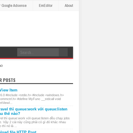
r Google Adsense
EmEditor
About
áo
R POSTS
 View Item
 6.0 #include <stdio.h> #include <windows.h>
commctrl.h> #define MyFunc __stdcall void
ViewI...
ravel thì queue:work với queue:listen
au thế nào?
el thì queue:work với queue:listen đều chạy jobs
e. Vậy 2 cái này cũng phải có gì đó khác nhau
thì nó là ...
load file HTTP Post