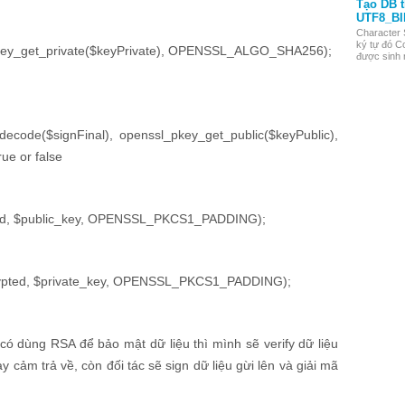
Tạo DB 
UTF8_BI
Character 
ký tự đó Co
_pkey_get_private($keyPrivate), OPENSSL_ALGO_SHA256);
được sinh r
ecode($signFinal), openssl_pkey_get_public($keyPublic),
e or false
pted, $public_key, OPENSSL_PKCS1_PADDING);
crypted, $private_key, OPENSSL_PKCS1_PADDING);
 có dùng RSA để bảo mật dữ liệu thì mình sẽ verify dữ liệu
y cảm trả về, còn đối tác sẽ sign dữ liệu gừi lên và giải mã