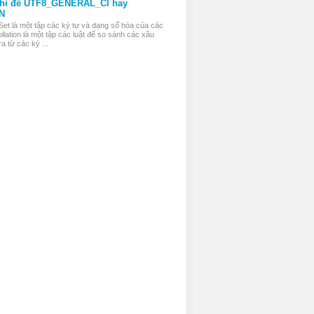
thì để UTF8_GENERAL_CI hay
N
Set là một tập các ký tự và dạng số hóa của các
llation là một tập các luật để so sánh các xâu
a từ các ký ...