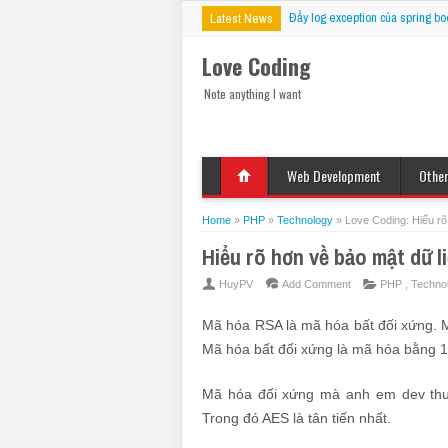
Đẩy log exception của spring bo
Latest News
Love Coding
Note anything I want
Web Development
Othe
HTML
Deskt
Javascript
Mobil
Home
»
PHP
»
Technology
»
Love Coding: Hiểu rõ
jQuery
VBS
Hiểu rõ hơn về bảo mật dữ 
CSS
PHP
HuyPV
Add Comment
PHP
,
Techno
ASP
Mã hóa RSA là mã hóa bất đối xứng. 
JSP
Mã hóa bất đối xứng là mã hóa bằng 1
Fix Bug
Mã hóa đối xứng mà anh em dev thườ
Trong đó AES là tân tiến nhất.