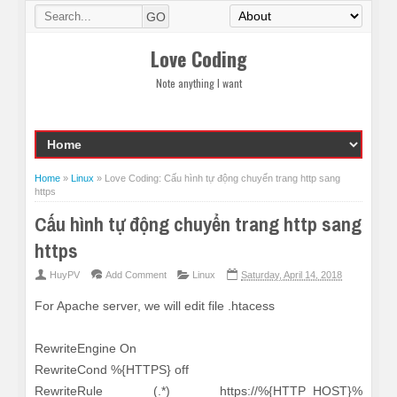
Love Coding
Note anything I want
Home
»
Linux
»
Love Coding: Cấu hình tự động chuyển trang http sang
https
Cấu hình tự động chuyển trang http sang
https
HuyPV
Add Comment
Linux
Saturday, April 14, 2018
For Apache server, we will edit file .htacess
RewriteEngine On
RewriteCond %{HTTPS} off
RewriteRule (.*) https://%{HTTP_HOST}%