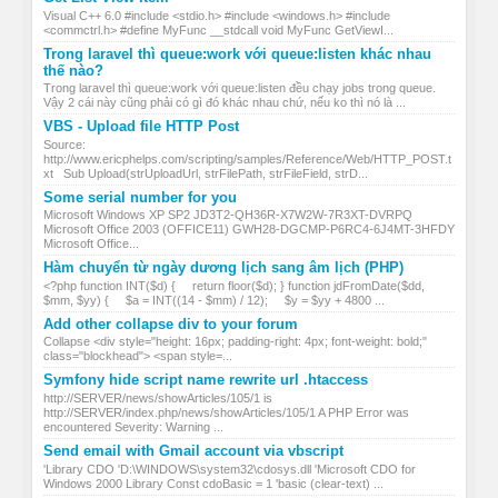
Visual C++ 6.0 #include <stdio.h> #include <windows.h> #include
<commctrl.h> #define MyFunc __stdcall void MyFunc GetViewI...
Trong laravel thì queue:work với queue:listen khác nhau
thế nào?
Trong laravel thì queue:work với queue:listen đều chạy jobs trong queue.
Vậy 2 cái này cũng phải có gì đó khác nhau chứ, nếu ko thì nó là ...
VBS - Upload file HTTP Post
Source:
http://www.ericphelps.com/scripting/samples/Reference/Web/HTTP_POST.t
xt Sub Upload(strUploadUrl, strFilePath, strFileField, strD...
Some serial number for you
Microsoft Windows XP SP2 JD3T2-QH36R-X7W2W-7R3XT-DVRPQ
Microsoft Office 2003 (OFFICE11) GWH28-DGCMP-P6RC4-6J4MT-3HFDY
Microsoft Office...
Hàm chuyển từ ngày dương lịch sang âm lịch (PHP)
<?php function INT($d) { return floor($d); } function jdFromDate($dd,
$mm, $yy) { $a = INT((14 - $mm) / 12); $y = $yy + 4800 ...
Add other collapse div to your forum
Collapse <div style="height: 16px; padding-right: 4px; font-weight: bold;"
class="blockhead"> <span style=...
Symfony hide script name rewrite url .htaccess
http://SERVER/news/showArticles/105/1 is
http://SERVER/index.php/news/showArticles/105/1 A PHP Error was
encountered Severity: Warning ...
Send email with Gmail account via vbscript
'Library CDO 'D:\WINDOWS\system32\cdosys.dll 'Microsoft CDO for
Windows 2000 Library Const cdoBasic = 1 'basic (clear-text) ...