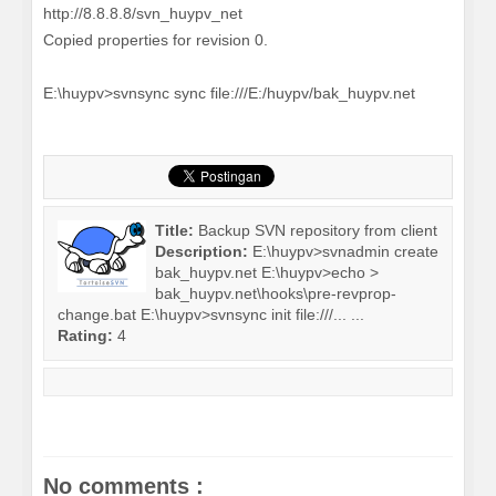
http://8.8.8.8/svn_huypv_net
Copied properties for revision 0.
E:\huypv>svnsync sync file:///E:/huypv/bak_huypv.net
Title:
Backup SVN repository from client
Description:
E:\huypv>svnadmin create
bak_huypv.net E:\huypv>echo >
bak_huypv.net\hooks\pre-revprop-
change.bat E:\huypv>svnsync init file:///... ...
Rating:
4
No comments :