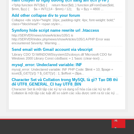
Hàm chuyển từ ngày dương lịch sang âm lịch (PHP)
<?php function INT($d) { return floor($d); } function jdFromDate($dd,
$mm, $yy) { $a = INT((14 - $mm) / 12); $y = $yy + 4800 ...
Add other collapse div to your forum
Collapse <div style="height: 16px; padding-right: 4px; font-weight: bold;"
class="blockhead"> <span style=...
Symfony hide script name rewrite url .htaccess
http://SERVER/news/showArticles/105/1 is
http://SERVER/index.php/news/showArticles/105/1 A PHP Error was
encountered Severity: Warning ...
Send email with Gmail account via vbscript
'Library CDO 'D:\WINDOWS\system32\cdosys.dll 'Microsoft CDO for
Windows 2000 Library Const cdoBasic = 1 'basic (clear-text) ...
mysql_error: Undeclared variable: INF
mysql_error: Undeclared variable: INF PHP Code: $limit = 10; $page =
isset($_GET['p']) ? $_GET['p'] : 1; $offset = ($pa...
Character Set và Collation trong MySQL là gì? Tạo DB thì
để UTF8_GENERAL_CI hay UTF8_BIN
Character Set là một tập các ký tự và dạng số hóa của các ký tự đó
Collation là một tập các luật để so sánh các xâu được sinh ra từ các ký ...