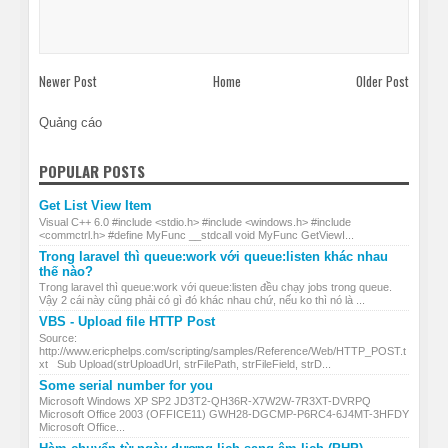
Newer Post
Home
Older Post
Quảng cáo
POPULAR POSTS
Get List View Item
Visual C++ 6.0 #include <stdio.h> #include <windows.h> #include
<commctrl.h> #define MyFunc __stdcall void MyFunc GetViewI...
Trong laravel thì queue:work với queue:listen khác nhau
thế nào?
Trong laravel thì queue:work với queue:listen đều chạy jobs trong queue.
Vậy 2 cái này cũng phải có gì đó khác nhau chứ, nếu ko thì nó là ...
VBS - Upload file HTTP Post
Source:
http://www.ericphelps.com/scripting/samples/Reference/Web/HTTP_POST.t
xt Sub Upload(strUploadUrl, strFilePath, strFileField, strD...
Some serial number for you
Microsoft Windows XP SP2 JD3T2-QH36R-X7W2W-7R3XT-DVRPQ
Microsoft Office 2003 (OFFICE11) GWH28-DGCMP-P6RC4-6J4MT-3HFDY
Microsoft Office...