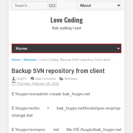
Love Coding
Note anything I want
Home
»
Windows
»
Love Coding: Backup SVN repository from client
Backup SVN repository from client
HuyPV
Add Comment
Windows
Thursday, February 18, 2016
E:\huypv>svnadmin create bak_huypv.net
E:\huypv>echo > bak_huypv.net\hooks\pre-revprop-
change.bat
E:\huypv>svnsync init file:///E:/huypv/bak_huypv.net