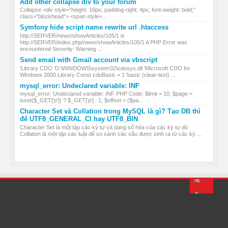
Add other collapse div to your forum
Collapse <div style="height: 16px; padding-right: 4px; font-weight: bold;"
class="blockhead"> <span style=...
Symfony hide script name rewrite url .htaccess
http://SERVER/news/showArticles/105/1 is
http://SERVER/index.php/news/showArticles/105/1 A PHP Error was
encountered Severity: Warning ...
Send email with Gmail account via vbscript
'Library CDO 'D:\WINDOWS\system32\cdosys.dll 'Microsoft CDO for
Windows 2000 Library Const cdoBasic = 1 'basic (clear-text) ...
mysql_error: Undeclared variable: INF
mysql_error: Undeclared variable: INF PHP Code: $limit = 10; $page =
isset($_GET['p']) ? $_GET['p'] : 1; $offset = ($pa...
Character Set và Collation trong MySQL là gì? Tạo DB thì
để UTF8_GENERAL_CI hay UTF8_BIN
Character Set là một tập các ký tự và dạng số hóa của các ký tự đó
Collation là một tập các luật để so sánh các xâu được sinh ra từ các ký ...