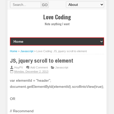
Love Coding
Note anything I want
Home
»
Javascript
»
Love Coding: JS, jquery scroll to element
JS, jquery scroll to element
HuyPV
Add Comment
Javascript
Monday, December 2, 2013
var elementId = "header";
document.getElementById(elementId).scrollIntoView(true);
OR
// Recommend