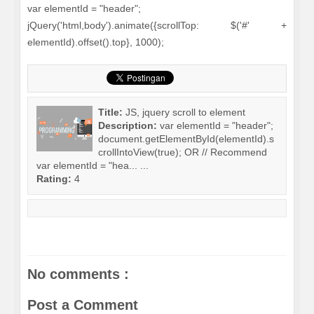
var elementId = "header";
jQuery('html,body').animate({scrollTop: $('#' +
elementId).offset().top}, 1000);
Title:
JS, jquery scroll to element
Description:
var elementId = "header";
document.getElementById(elementId).s
crollIntoView(true); OR // Recommend
var elementId = "hea... ...
Rating:
4
No comments :
Post a Comment