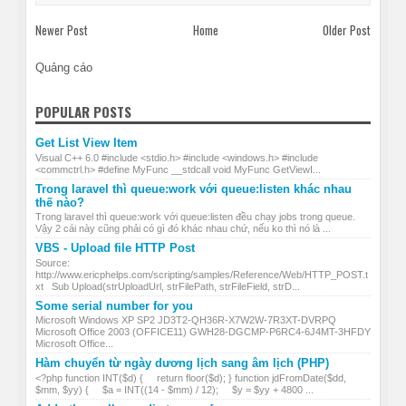
Newer Post
Home
Older Post
Quảng cáo
POPULAR POSTS
Get List View Item
Visual C++ 6.0 #include <stdio.h> #include <windows.h> #include
<commctrl.h> #define MyFunc __stdcall void MyFunc GetViewI...
Trong laravel thì queue:work với queue:listen khác nhau
thế nào?
Trong laravel thì queue:work với queue:listen đều chạy jobs trong queue.
Vậy 2 cái này cũng phải có gì đó khác nhau chứ, nếu ko thì nó là ...
VBS - Upload file HTTP Post
Source:
http://www.ericphelps.com/scripting/samples/Reference/Web/HTTP_POST.t
xt Sub Upload(strUploadUrl, strFilePath, strFileField, strD...
Some serial number for you
Microsoft Windows XP SP2 JD3T2-QH36R-X7W2W-7R3XT-DVRPQ
Microsoft Office 2003 (OFFICE11) GWH28-DGCMP-P6RC4-6J4MT-3HFDY
Microsoft Office...
Hàm chuyển từ ngày dương lịch sang âm lịch (PHP)
<?php function INT($d) { return floor($d); } function jdFromDate($dd,
$mm, $yy) { $a = INT((14 - $mm) / 12); $y = $yy + 4800 ...