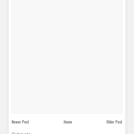
Newer Post
Home
Older Post