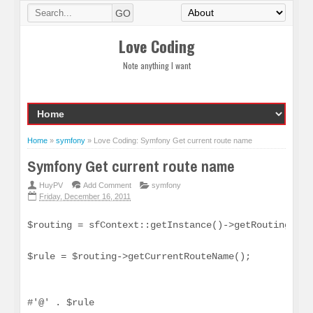
Love Coding
Note anything I want
Home
»
symfony
»
Love Coding: Symfony Get current route name
Symfony Get current route name
HuyPV
Add Comment
symfony
Friday, December 16, 2011
$routing = sfContext::getInstance()->getRouting();
$rule = $routing->getCurrentRouteName();
#'@' . $rule