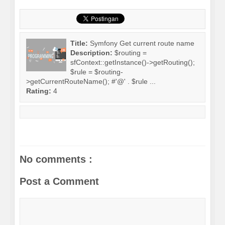
Title:
Symfony Get current route name
Description:
$routing =
sfContext::getInstance()->getRouting();
$rule = $routing-
>getCurrentRouteName(); #'@' . $rule ...
Rating:
4
No comments :
Post a Comment