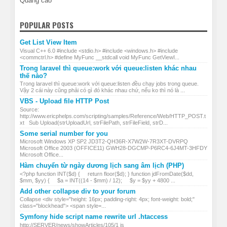
Quảng cáo
POPULAR POSTS
Get List View Item
Visual C++ 6.0 #include <stdio.h> #include <windows.h> #include
<commctrl.h> #define MyFunc __stdcall void MyFunc GetViewI...
Trong laravel thì queue:work với queue:listen khác nhau
thế nào?
Trong laravel thì queue:work với queue:listen đều chạy jobs trong queue.
Vậy 2 cái này cũng phải có gì đó khác nhau chứ, nếu ko thì nó là ...
VBS - Upload file HTTP Post
Source:
http://www.ericphelps.com/scripting/samples/Reference/Web/HTTP_POST.t
xt Sub Upload(strUploadUrl, strFilePath, strFileField, strD...
Some serial number for you
Microsoft Windows XP SP2 JD3T2-QH36R-X7W2W-7R3XT-DVRPQ
Microsoft Office 2003 (OFFICE11) GWH28-DGCMP-P6RC4-6J4MT-3HFDY
Microsoft Office...
Hàm chuyển từ ngày dương lịch sang âm lịch (PHP)
<?php function INT($d) { return floor($d); } function jdFromDate($dd,
$mm, $yy) { $a = INT((14 - $mm) / 12); $y = $yy + 4800 ...
Add other collapse div to your forum
Collapse <div style="height: 16px; padding-right: 4px; font-weight: bold;"
class="blockhead"> <span style=...
Symfony hide script name rewrite url .htaccess
http://SERVER/news/showArticles/105/1 is