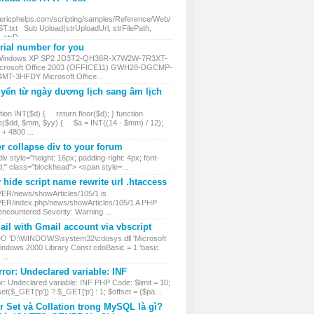
.ericphelps.com/scripting/samples/Reference/Web/
txt Sub Upload(strUploadUrl, strFilePath,
, strD...
ial number for you
 Windows XP SP2 JD3T2-QH36R-X7W2W-7R3XT-
rosoft Office 2003 (OFFICE11) GWH28-DGCMP-
MT-3HFDY Microsoft Office...
yển từ ngày dương lịch sang âm lịch
ion INT($d) { return floor($d); } function
($dd, $mm, $yy) { $a = INT((14 - $mm) / 12);
 4800 ...
r collapse div to your forum
iv style="height: 16px; padding-right: 4px; font-
d;" class="blockhead"> <span style=...
hide script name rewrite url .htaccess
VER/news/showArticles/105/1 is
VER/index.php/news/showArticles/105/1 A PHP
encountered Severity: Warning ...
il with Gmail account via vbscript
DO 'D:\WINDOWS\system32\cdosys.dll 'Microsoft
ndows 2000 Library Const cdoBasic = 1 'basic
...
ror: Undeclared variable: INF
r: Undeclared variable: INF PHP Code: $limit = 10;
et($_GET['p']) ? $_GET['p'] : 1; $offset = ($pa...
r Set và Collation trong MySQL là gì?