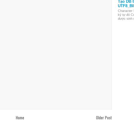
Tạo DB 
UTF8_BI
Character 
ký tự đó Co
được sinh r
Home
Older Post