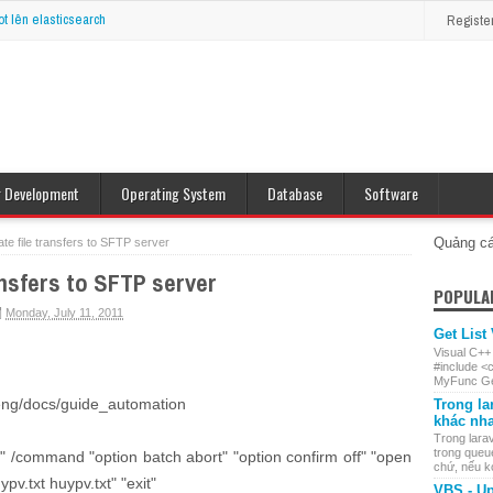
ot lên elasticsearch
Registe
r Development
Operating System
Database
Software
op Java
Windows
MySQL
e J2ME
Linux
Oracle
Quảng c
e file transfers to SFTP server
nsfers to SFTP server
POPULA
Monday, July 11, 2011
Get List
Visual C++
#include <
MyFunc Get
ng/docs/guide_automation
Trong la
khác nh
Trong larav
trong queu
 /command "option batch abort" "option confirm off" "open
chứ, nếu ko 
v.txt huypv.txt" "exit"
VBS - Up