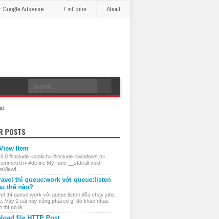
r Google Adsense
EmEditor
About
áo
R POSTS
 View Item
 6.0 #include <stdio.h> #include <windows.h>
commctrl.h> #define MyFunc __stdcall void
ViewI...
ravel thì queue:work với queue:listen
au thế nào?
el thì queue:work với queue:listen đều chạy jobs
e. Vậy 2 cái này cũng phải có gì đó khác nhau
thì nó là ...
load file HTTP Post