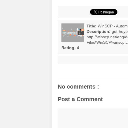
Title:
WinSCP - Automat
Description:
get-huy
http://winscp.net/eng
Files\WinSCP\winscp.c
Rating:
4
No comments :
Post a Comment