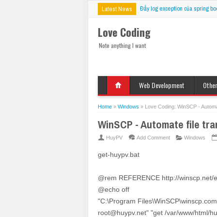
Đẩy log exception của spring bo
Latest News
Love Coding
Note anything I want
Web Development
Othe
HTML
Deskt
Javascript
Mobil
Home
»
Windows
»
Love Coding: WinSCP - Automat
jQuery
VBS
WinSCP - Automate file tra
CSS
PHP
HuyPV
Add Comment
Windows
ASP
get-huypv.bat
JSP
Fix Bug
@rem REFERENCE http://winscp.net/e
@echo off
"C:\Program Files\WinSCP\winscp.com"
root@huypv.net" "get /var/www/html/huyp