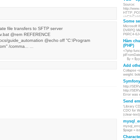
Source:
http://www
HTTP_POST.
strFileField
Some ser
Microsoft
e file transfers to SFTP server
DVRPQ Mic
pv.bat @rem REFERENCE
P6RC4-6J4
/docs/guide_automation @echo off "C:\Program
Hàm chu
(PHP)
om" /comma... ...
<?php funct
jdFromDate
$y = $yy +
Add othe
Collapse <d
weight: bol
Symfony 
http://SER
http://SER
Error was 
Send ema
'Library C
CDO for Wi
(clear-text) 
mysql_er
mysql_erro
$page = iss
Characte