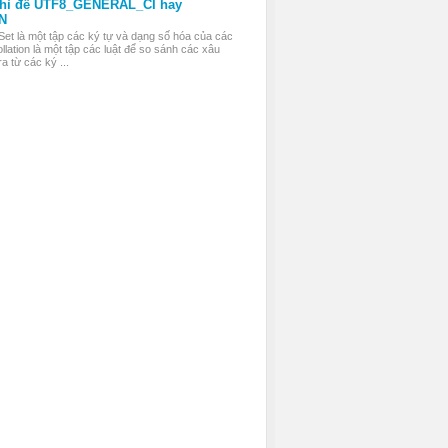
thì để UTF8_GENERAL_CI hay
N
Set là một tập các ký tự và dạng số hóa của các
llation là một tập các luật để so sánh các xâu
a từ các ký ...