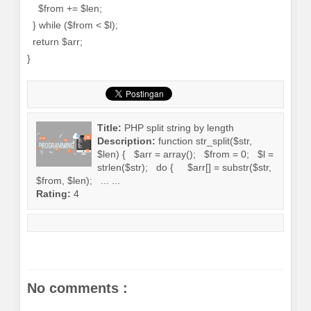
$from += $len;
} while ($from < $l);
return $arr;
}
Title:
PHP split string by length
Description:
function str_split($str,
$len) { $arr = array(); $from = 0; $l =
strlen($str); do { $arr[] = substr($str,
$from, $len); ... ...
Rating:
4
No comments :