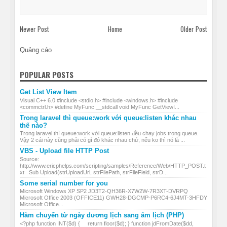
Newer Post
Home
Older Post
Quảng cáo
POPULAR POSTS
Get List View Item
Visual C++ 6.0 #include <stdio.h> #include <windows.h> #include
<commctrl.h> #define MyFunc __stdcall void MyFunc GetViewI...
Trong laravel thì queue:work với queue:listen khác nhau
thế nào?
Trong laravel thì queue:work với queue:listen đều chạy jobs trong queue.
Vậy 2 cái này cũng phải có gì đó khác nhau chứ, nếu ko thì nó là ...
VBS - Upload file HTTP Post
Source:
http://www.ericphelps.com/scripting/samples/Reference/Web/HTTP_POST.t
xt Sub Upload(strUploadUrl, strFilePath, strFileField, strD...
Some serial number for you
Microsoft Windows XP SP2 JD3T2-QH36R-X7W2W-7R3XT-DVRPQ
Microsoft Office 2003 (OFFICE11) GWH28-DGCMP-P6RC4-6J4MT-3HFDY
Microsoft Office...
Hàm chuyển từ ngày dương lịch sang âm lịch (PHP)
<?php function INT($d) { return floor($d); } function jdFromDate($dd,