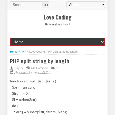
Love Coding
Note anything I want
Home
»
PHP
»
Love Coding: PHP split string by length
PHP split string by length
HuyPV
Add Comment
PHP
Thursday, December 23, 2010
function str_split($str, $len) {
$arr = array();
$from = 0;
$l = strlen($str);
do {
$arr[] = substr($str, $from, $len);