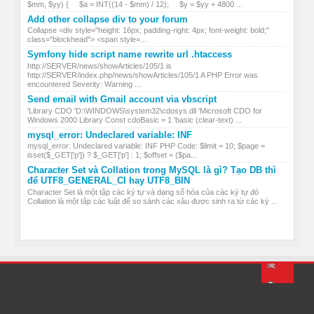
$mm, $yy) { $a = INT((14 - $mm) / 12); $y = $yy + 4800 ...
Add other collapse div to your forum
Collapse <div style="height: 16px; padding-right: 4px; font-weight: bold;"
class="blockhead"> <span style=...
Symfony hide script name rewrite url .htaccess
http://SERVER/news/showArticles/105/1 is
http://SERVER/index.php/news/showArticles/105/1 A PHP Error was
encountered Severity: Warning ...
Send email with Gmail account via vbscript
'Library CDO 'D:\WINDOWS\system32\cdosys.dll 'Microsoft CDO for
Windows 2000 Library Const cdoBasic = 1 'basic (clear-text) ...
mysql_error: Undeclared variable: INF
mysql_error: Undeclared variable: INF PHP Code: $limit = 10; $page =
isset($_GET['p']) ? $_GET['p'] : 1; $offset = ($pa...
Character Set và Collation trong MySQL là gì? Tạo DB thì
để UTF8_GENERAL_CI hay UTF8_BIN
Character Set là một tập các ký tự và dạng số hóa của các ký tự đó
Collation là một tập các luật để so sánh các xâu được sinh ra từ các ký ...