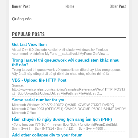
Newer Post
Home
Older Post
Quảng cáo
POPULAR POSTS
Get List View Item
Visual C++ 6.0 #include <stdio.h> #include <windows.h> #include
<commctrl.h> #define MyFunc __stdcall void MyFunc GetViewI...
Trong laravel thì queue:work với queue:listen khác nhau
thế nào?
Trong laravel thì queue:work với queue:listen đều chạy jobs trong queue.
Vậy 2 cái này cũng phải có gì đó khác nhau chứ, nếu ko thì nó là ...
VBS - Upload file HTTP Post
Source:
http://www.ericphelps.com/scripting/samples/Reference/Web/HTTP_POST.t
xt Sub Upload(strUploadUrl, strFilePath, strFileField, strD...
Some serial number for you
Microsoft Windows XP SP2 JD3T2-QH36R-X7W2W-7R3XT-DVRPQ
Microsoft Office 2003 (OFFICE11) GWH28-DGCMP-P6RC4-6J4MT-3HFDY
Microsoft Office...
Hàm chuyển từ ngày dương lịch sang âm lịch (PHP)
<?php function INT($d) { return floor($d); } function jdFromDate($dd,
$mm, $yy) { $a = INT((14 - $mm) / 12); $y = $yy + 4800 ...
Add other collapse div to your forum