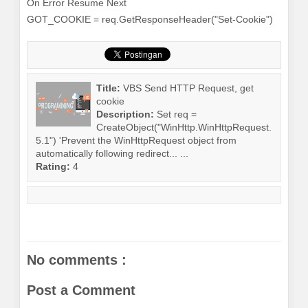
On Error Resume Next
GOT_COOKIE = req.GetResponseHeader("Set-Cookie")
Title:
VBS Send HTTP Request, get
cookie
Description:
Set req =
CreateObject("WinHttp.WinHttpRequest.
5.1") 'Prevent the WinHttpRequest object from
automatically following redirect... ...
Rating:
4
No comments :
Post a Comment