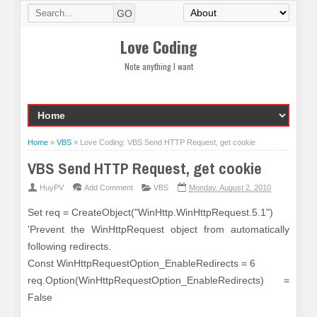
Love Coding
Note anything I want
Home
»
VBS
»
Love Coding: VBS Send HTTP Request, get cookie
VBS Send HTTP Request, get cookie
HuyPV
Add Comment
VBS
Monday, August 2, 2010
Set req = CreateObject("WinHttp.WinHttpRequest.5.1")
'Prevent the WinHttpRequest object from automatically
following redirects.
Const WinHttpRequestOption_EnableRedirects = 6
req.Option(WinHttpRequestOption_EnableRedirects) =
False