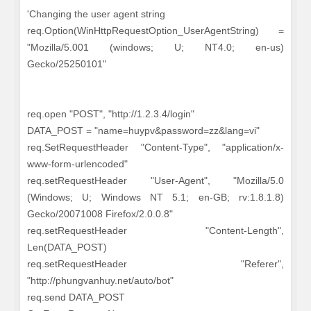
'Changing the user agent string
req.Option(WinHttpRequestOption_UserAgentString) =
"Mozilla/5.001 (windows; U; NT4.0; en-us)
Gecko/25250101"
req.open "POST", "http://1.2.3.4/login"
DATA_POST = "name=huypv&password=zz&lang=vi"
req.SetRequestHeader "Content-Type", "application/x-
www-form-urlencoded"
req.setRequestHeader "User-Agent", "Mozilla/5.0
(Windows; U; Windows NT 5.1; en-GB; rv:1.8.1.8)
Gecko/20071008 Firefox/2.0.0.8"
req.setRequestHeader "Content-Length",
Len(DATA_POST)
req.setRequestHeader "Referer",
"http://phungvanhuy.net/auto/bot"
req.send DATA_POST