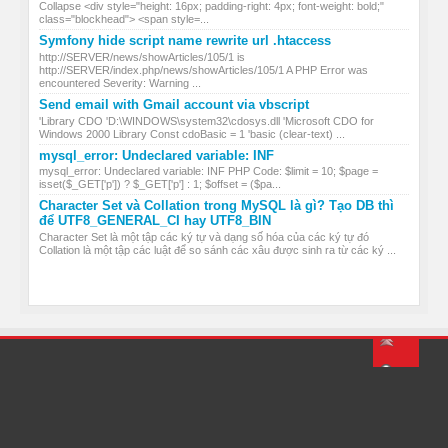
Collapse <div style="height: 16px; padding-right: 4px; font-weight: bold;"
class="blockhead"> <span style=...
Symfony hide script name rewrite url .htaccess
http://SERVER/news/showArticles/105/1 is
http://SERVER/index.php/news/showArticles/105/1 A PHP Error was
encountered Severity: Warning ...
Send email with Gmail account via vbscript
'Library CDO 'D:\WINDOWS\system32\cdosys.dll 'Microsoft CDO for
Windows 2000 Library Const cdoBasic = 1 'basic (clear-text) ...
mysql_error: Undeclared variable: INF
mysql_error: Undeclared variable: INF PHP Code: $limit = 10; $page =
isset($_GET['p']) ? $_GET['p'] : 1; $offset = ($pa...
Character Set và Collation trong MySQL là gì? Tạo DB thì
để UTF8_GENERAL_CI hay UTF8_BIN
Character Set là một tập các ký tự và dạng số hóa của các ký tự đó
Collation là một tập các luật để so sánh các xâu được sinh ra từ các ký ...