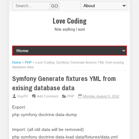
Love Coding
Note anything I want
Home
»
PHP
»
Love Coding: Symfony Generate fixtures YML from exising
database data
Symfony Generate fixtures YML from
exising database data
HuyPV
Add Comment
PHP
Monday, August 9, 2010
Export:
php symfony doctrine:data-dump
Import: (all old data will be removed)
php symfony doctrine:data-load data/fixtures/data.yml