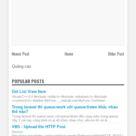
Newer Post
Home
Older Post
Quảng cáo
POPULAR POSTS
Get List View Item
Visual C++ 6.0 #include <stdio.h> #include <windows.h> #include
<commctrl.h> #define MyFunc __stdcall void MyFunc GetViewI...
Trong laravel thì queue:work với queue:listen khác nhau
thế nào?
Trong laravel thì queue:work với queue:listen đều chạy jobs trong queue.
Vậy 2 cái này cũng phải có gì đó khác nhau chứ, nếu ko thì nó là ...
VBS - Upload file HTTP Post
Source:
http://www.ericphelps.com/scripting/samples/Reference/Web/HTTP_POST.t