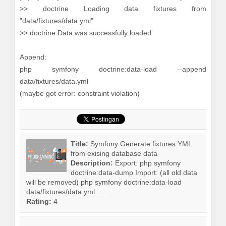
>> doctrine Loading data fixtures from
"data/fixtures/data.yml"
>> doctrine Data was successfully loaded
Append:
php symfony doctrine:data-load --append
data/fixtures/data.yml
(maybe got error: constraint violation)
Title:
Symfony Generate fixtures YML
from exising database data
Description:
Export: php symfony
doctrine:data-dump Import: (all old data
will be removed) php symfony doctrine:data-load
data/fixtures/data.yml ... ...
Rating:
4