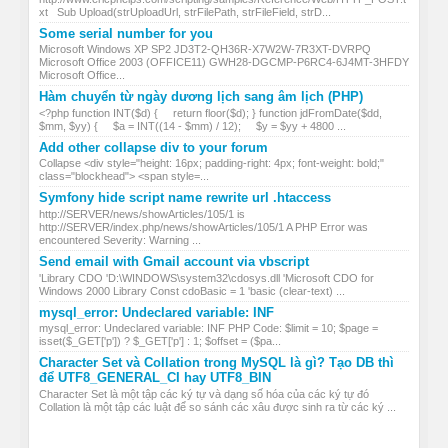
xt Sub Upload(strUploadUrl, strFilePath, strFileField, strD...
Some serial number for you
Microsoft Windows XP SP2 JD3T2-QH36R-X7W2W-7R3XT-DVRPQ
Microsoft Office 2003 (OFFICE11) GWH28-DGCMP-P6RC4-6J4MT-3HFDY
Microsoft Office...
Hàm chuyển từ ngày dương lịch sang âm lịch (PHP)
<?php function INT($d) { return floor($d); } function jdFromDate($dd,
$mm, $yy) { $a = INT((14 - $mm) / 12); $y = $yy + 4800 ...
Add other collapse div to your forum
Collapse <div style="height: 16px; padding-right: 4px; font-weight: bold;"
class="blockhead"> <span style=...
Symfony hide script name rewrite url .htaccess
http://SERVER/news/showArticles/105/1 is
http://SERVER/index.php/news/showArticles/105/1 A PHP Error was
encountered Severity: Warning ...
Send email with Gmail account via vbscript
'Library CDO 'D:\WINDOWS\system32\cdosys.dll 'Microsoft CDO for
Windows 2000 Library Const cdoBasic = 1 'basic (clear-text) ...
mysql_error: Undeclared variable: INF
mysql_error: Undeclared variable: INF PHP Code: $limit = 10; $page =
isset($_GET['p']) ? $_GET['p'] : 1; $offset = ($pa...
Character Set và Collation trong MySQL là gì? Tạo DB thì
để UTF8_GENERAL_CI hay UTF8_BIN
Character Set là một tập các ký tự và dạng số hóa của các ký tự đó
Collation là một tập các luật để so sánh các xâu được sinh ra từ các ký ...