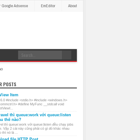
r Google Adsense
EmEditor
About
áo
R POSTS
 View Item
 6.0 #include <stdio.h> #include <windows.h>
commctrl.h> #define MyFunc __stdcall void
ViewI...
ravel thì queue:work với queue:listen
au thế nào?
el thì queue:work với queue:listen đều chạy jobs
e. Vậy 2 cái này cũng phải có gì đó khác nhau
thì nó là ...
load file HTTP Post