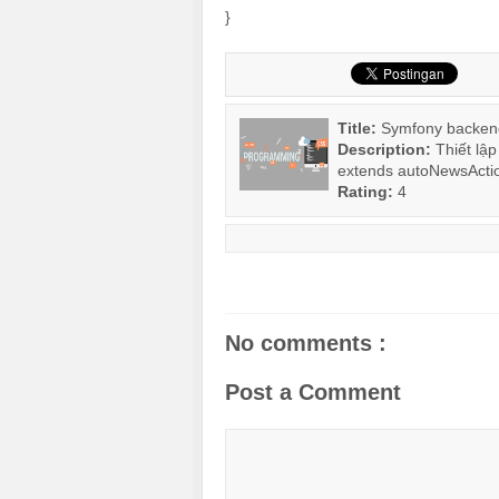
}
Title:
Symfony backend:
Description:
Thiết lậ
extends autoNewsAction
Rating:
4
No comments :
Post a Comment