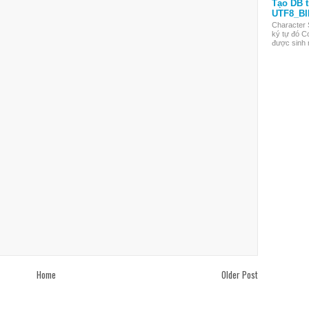
Tạo DB 
UTF8_BI
Character 
ký tự đó Co
được sinh r
Home
Older Post