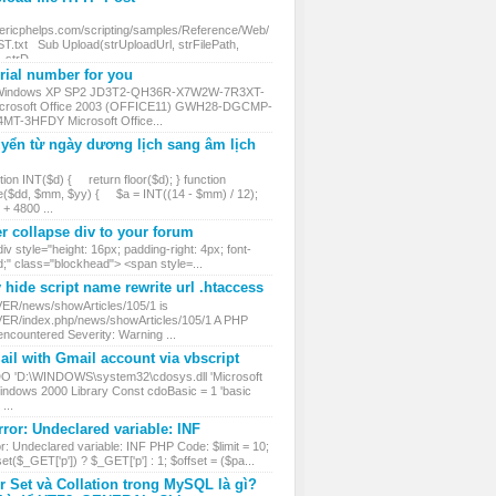
.ericphelps.com/scripting/samples/Reference/Web/
txt Sub Upload(strUploadUrl, strFilePath,
, strD...
ial number for you
 Windows XP SP2 JD3T2-QH36R-X7W2W-7R3XT-
rosoft Office 2003 (OFFICE11) GWH28-DGCMP-
MT-3HFDY Microsoft Office...
yển từ ngày dương lịch sang âm lịch
ion INT($d) { return floor($d); } function
($dd, $mm, $yy) { $a = INT((14 - $mm) / 12);
 4800 ...
r collapse div to your forum
iv style="height: 16px; padding-right: 4px; font-
d;" class="blockhead"> <span style=...
hide script name rewrite url .htaccess
VER/news/showArticles/105/1 is
VER/index.php/news/showArticles/105/1 A PHP
encountered Severity: Warning ...
il with Gmail account via vbscript
DO 'D:\WINDOWS\system32\cdosys.dll 'Microsoft
ndows 2000 Library Const cdoBasic = 1 'basic
...
ror: Undeclared variable: INF
r: Undeclared variable: INF PHP Code: $limit = 10;
et($_GET['p']) ? $_GET['p'] : 1; $offset = ($pa...
r Set và Collation trong MySQL là gì?