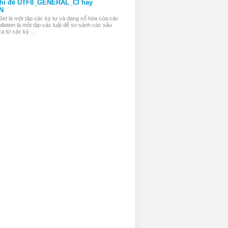
thì để UTF8_GENERAL_CI hay
N
Set là một tập các ký tự và dạng số hóa của các
llation là một tập các luật để so sánh các xâu
a từ các ký ...