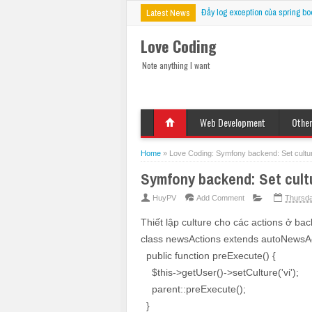
Đẩy log exception của spring bo
Latest News
Love Coding
Note anything I want
Web Development
Othe
HTML
Deskt
Javascript
Mobil
Home
»
Love Coding: Symfony backend: Set cultur
jQuery
VBS
Symfony backend: Set cult
CSS
PHP
HuyPV
Add Comment
Thursda
ASP
Thiết lập culture cho các actions ở ba
JSP
class newsActions extends autoNewsAc
Fix Bug
public function preExecute() {
$this->getUser()->setCulture('vi');
parent::preExecute();
}