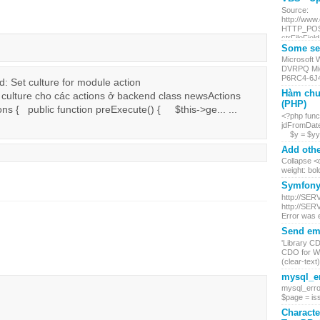
Source:
http://www
HTTP_POST.
strFileField
Some ser
Microsoft
DVRPQ Mic
P6RC4-6J4
 Set culture for module action
Hàm chu
p culture cho các actions ở backend class newsActions
(PHP)
s { public function preExecute() { $this->ge... ...
<?php funct
jdFromDate
$y = $yy +
Add othe
Collapse <d
weight: bol
Symfony 
http://SER
http://SER
Error was 
Send ema
'Library C
CDO for Wi
(clear-text) 
mysql_er
mysql_erro
$page = iss
Characte