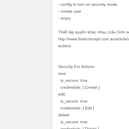
- config to turn on security mode
- create user
- enjoy
Thiết lập quyền khác nhau (cấu hình se
http://www.finalconcept.com.au/articl
actions
Security For Actions
new:
is_secure: true
credentials: [ Create ]
edit:
is_secure: true
credentials: [ Edit ]
delete:
is_secure: true
credentials: [ Delete ]