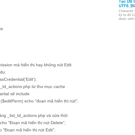
Tạo DB 
UTF8_BI
Character 
ký tự đó Co
được sinh r
te
ission mà hiển thị hay không nút Edit
 dụ:
sCredential('Edit');
st_td_actions.php từ thư mục cache
rtial sẽ include
if ($editPerm) echo "đoạn mã hiển thị nút";
ằng _list_td_actions.php và sửa thôi
echo "Đoạn mã hiển thị nút Delete";
o "Đoạn mã hiển thị nút Edit";