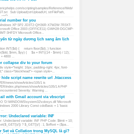
.ericphelps.com/scripting/samples/Reference/Web/
txt Sub Upload(strUploadUrl, strFilePath,
, strD...
ial number for you
 Windows XP SP2 JD3T2-QH36R-X7W2W-7R3XT-
rosoft Office 2003 (OFFICE11) GWH28-DGCMP-
MT-3HFDY Microsoft Office...
yển từ ngày dương lịch sang âm lịch
ion INT($d) { return floor($d); } function
($dd, $mm, $yy) { $a = INT((14 - $mm) / 12);
 4800 ...
r collapse div to your forum
iv style="height: 16px; padding-right: 4px; font-
d;" class="blockhead"> <span style=...
hide script name rewrite url .htaccess
VER/news/showArticles/105/1 is
VER/index.php/news/showArticles/105/1 A PHP
encountered Severity: Warning ...
il with Gmail account via vbscript
DO 'D:\WINDOWS\system32\cdosys.dll 'Microsoft
ndows 2000 Library Const cdoBasic = 1 'basic
...
ror: Undeclared variable: INF
r: Undeclared variable: INF PHP Code: $limit = 10;
et($_GET['p']) ? $_GET['p'] : 1; $offset = ($pa...
r Set và Collation trong MySQL là gì?