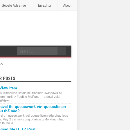
r Google Adsense
EmEditor
About
áo
R POSTS
 View Item
 6.0 #include <stdio.h> #include <windows.h>
commctrl.h> #define MyFunc __stdcall void
ViewI...
ravel thì queue:work với queue:listen
au thế nào?
el thì queue:work với queue:listen đều chạy jobs
e. Vậy 2 cái này cũng phải có gì đó khác nhau
thì nó là ...
load file HTTP Post