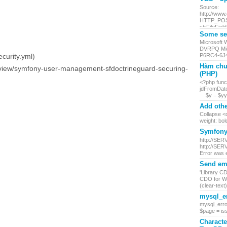
Source:
http://www
HTTP_POST.
strFileField
Some ser
Microsoft
DVRPQ Mic
curity.yml)
P6RC4-6J4
Hàm chu
e/view/symfony-user-management-sfdoctrineguard-securing-
(PHP)
<?php funct
jdFromDate
$y = $yy +
Add othe
Collapse <d
weight: bol
Symfony 
http://SER
http://SER
Error was 
Send ema
'Library C
CDO for Wi
(clear-text) 
mysql_er
mysql_erro
$page = iss
Characte