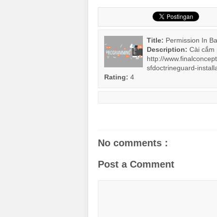
Title:
Permission In B
Description:
Cài cắm 
http://www.finalconce
sfdoctrineguard-installa.
Rating:
4
No comments :
Post a Comment