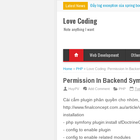
Đẩy log exception của spring bo
Latest News
Love Coding
Note anything I want
Web Development
Othe
HTML
Deskt
Javascript
Mobil
Home
»
PHP
»
Love Coding: Permission In Backen
jQuery
VBS
Permission In Backend Sym
CSS
PHP
HuyPV
Add Comment
PHP
Tue
ASP
Cài cắm plugin phân quyền cho nhóm,
JSP
http://www.finalconcept.com.au/articl
Fix Bug
installation
- php symfony plugin:install sfDoctrin
- config to enable plugin
- config to enable related modules