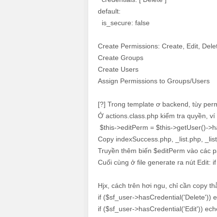
default:
is_secure: false
Create Permissions: Create, Edit, Dele
Create Groups
Create Users
Assign Permissions to Groups/Users
[?] Trong template ơ backend, tùy perm
Ở actions.class.php kiểm tra quyền, ví
$this->editPerm = $this->getUser()->ha
Copy indexSuccess.php, _list.php, _li
Truyền thêm biến $editPerm vào các pa
Cuối cùng ở file generate ra nút Edit: 
Hjx, cách trên hơi ngu, chỉ cần copy th
if ($sf_user->hasCredential('Delete')) 
if ($sf_user->hasCredential('Edit')) ech