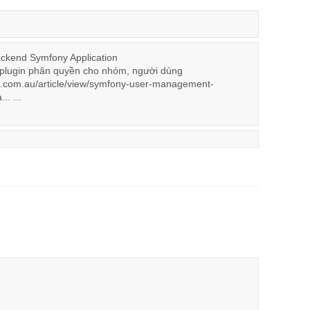
ackend Symfony Application
plugin phân quyền cho nhóm, người dùng
pt.com.au/article/view/symfony-user-management-
.. ...