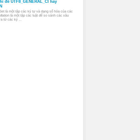
thì để UTF8_GENERAL_CI hay
N
Set là một tập các ký tự và dạng số hóa của các
llation là một tập các luật để so sánh các xâu
a từ các ký ...