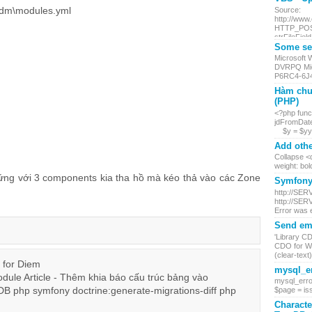
g\dm\modules.yml
Source:
http://www
HTTP_POST.
strFileField
Some ser
Microsoft
DVRPQ Mic
P6RC4-6J4
Hàm chu
(PHP)
<?php funct
jdFromDate
$y = $yy +
Add othe
Collapse <d
weight: bol
 ứng với 3 components kia tha hồ mà kéo thả vào các Zone
Symfony 
http://SER
http://SER
Error was 
Send ema
'Library C
CDO for Wi
(clear-text) 
 for Diem
mysql_er
ule Article - Thêm khia báo cấu trúc bảng vào
mysql_erro
DB php symfony doctrine:generate-migrations-diff php
$page = iss
Characte