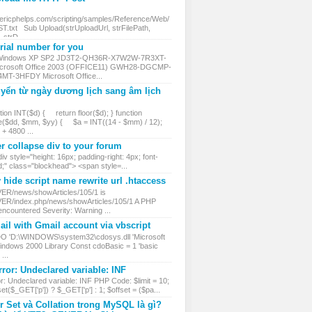
.ericphelps.com/scripting/samples/Reference/Web/
txt Sub Upload(strUploadUrl, strFilePath,
, strD...
ial number for you
 Windows XP SP2 JD3T2-QH36R-X7W2W-7R3XT-
rosoft Office 2003 (OFFICE11) GWH28-DGCMP-
MT-3HFDY Microsoft Office...
yển từ ngày dương lịch sang âm lịch
ion INT($d) { return floor($d); } function
($dd, $mm, $yy) { $a = INT((14 - $mm) / 12);
 4800 ...
r collapse div to your forum
iv style="height: 16px; padding-right: 4px; font-
d;" class="blockhead"> <span style=...
hide script name rewrite url .htaccess
VER/news/showArticles/105/1 is
VER/index.php/news/showArticles/105/1 A PHP
encountered Severity: Warning ...
il with Gmail account via vbscript
DO 'D:\WINDOWS\system32\cdosys.dll 'Microsoft
ndows 2000 Library Const cdoBasic = 1 'basic
...
ror: Undeclared variable: INF
r: Undeclared variable: INF PHP Code: $limit = 10;
et($_GET['p']) ? $_GET['p'] : 1; $offset = ($pa...
r Set và Collation trong MySQL là gì?