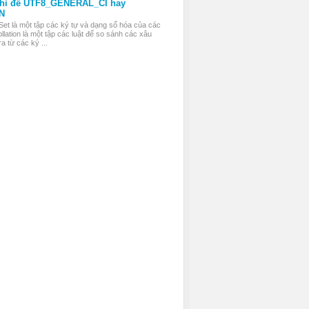
thì để UTF8_GENERAL_CI hay
N
Set là một tập các ký tự và dạng số hóa của các
llation là một tập các luật để so sánh các xâu
a từ các ký ...