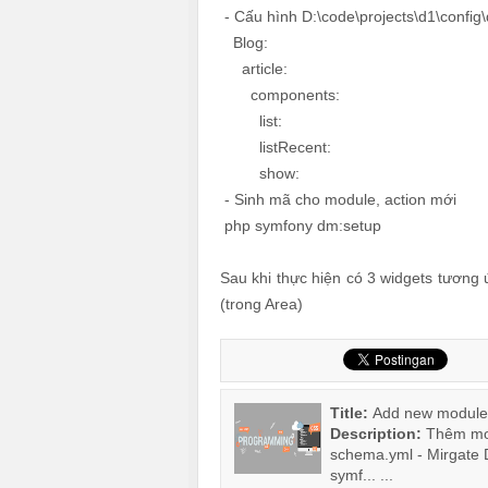
- Cấu hình D:\code\projects\d1\confi
Blog:
article:
components:
list:
listRecent:
show:
- Sinh mã cho module, action mới
php symfony dm:setup
Sau khi thực hiện có 3 widgets tương
(trong Area)
Title:
Add new module
Description:
Thêm mod
schema.yml - Mirgate 
symf... ...