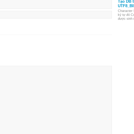
Tạo DB 
UTF8_BI
Character 
ký tự đó Co
được sinh r