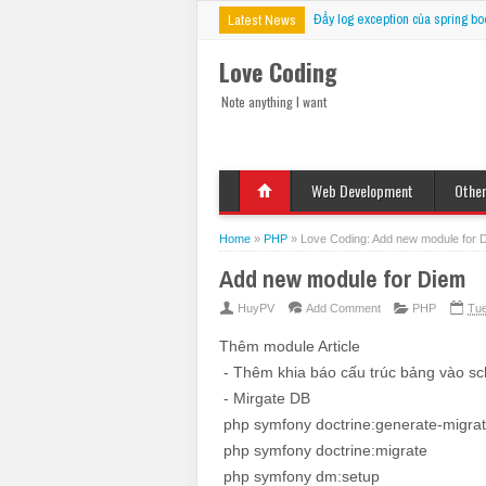
Đẩy log exception của spring bo
Latest News
Love Coding
Note anything I want
Web Development
Othe
HTML
Deskt
Javascript
Mobil
Home
»
PHP
»
Love Coding: Add new module for 
jQuery
VBS
Add new module for Diem
CSS
PHP
HuyPV
Add Comment
PHP
Tue
ASP
Thêm module Article
JSP
- Thêm khia báo cấu trúc bảng vào s
Fix Bug
- Mirgate DB
php symfony doctrine:generate-migrati
php symfony doctrine:migrate
php symfony dm:setup