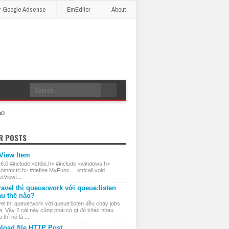
r Google Adsense
EmEditor
About
áo
R POSTS
 View Item
 6.0 #include <stdio.h> #include <windows.h>
commctrl.h> #define MyFunc __stdcall void
ViewI...
ravel thì queue:work với queue:listen
au thế nào?
el thì queue:work với queue:listen đều chạy jobs
e. Vậy 2 cái này cũng phải có gì đó khác nhau
thì nó là ...
load file HTTP Post