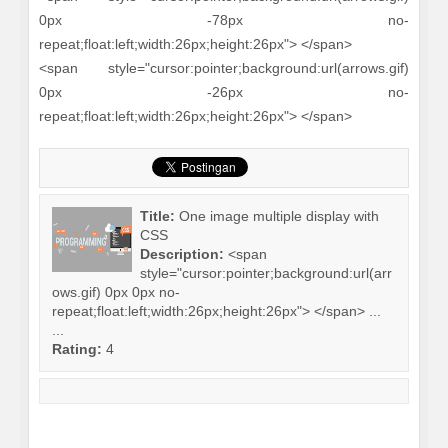
0px -78px no-
repeat;float:left;width:26px;height:26px"> </span>
<span style="cursor:pointer;background:url(arrows.gif)
0px -26px no-
repeat;float:left;width:26px;height:26px"> </span>
Title:
One image multiple display with
CSS
Description:
<span
style="cursor:pointer;background:url(arr
ows.gif) 0px 0px no-
repeat;float:left;width:26px;height:26px"> </span> ...
...
Rating:
4