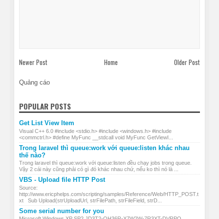
Newer Post
Home
Older Post
Quảng cáo
POPULAR POSTS
Get List View Item
Visual C++ 6.0 #include <stdio.h> #include <windows.h> #include
<commctrl.h> #define MyFunc __stdcall void MyFunc GetViewI...
Trong laravel thì queue:work với queue:listen khác nhau
thế nào?
Trong laravel thì queue:work với queue:listen đều chạy jobs trong queue.
Vậy 2 cái này cũng phải có gì đó khác nhau chứ, nếu ko thì nó là ...
VBS - Upload file HTTP Post
Source:
http://www.ericphelps.com/scripting/samples/Reference/Web/HTTP_POST.t
xt Sub Upload(strUploadUrl, strFilePath, strFileField, strD...
Some serial number for you
Microsoft Windows XP SP2 JD3T2-QH36R-X7W2W-7R3XT-DVRPQ