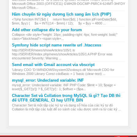
Microsoft Office 2003 (OFFICE11) GWH28-DGCMP-P6RC4-6J4MT-3HFDY
Microsoft Office...
Hàm chuyển từ ngày dương lịch sang âm lịch (PHP)
<?php function INT($d) { return floor($d); } function jdFromDate($dd,
$mm, $yy) { $a = INT((14 - $mm) / 12); $y = $yy + 4800 ...
Add other collapse div to your forum
Collapse <div style="height: 16px; padding-right: 4px; font-weight: bold;"
class="blockhead"> <span style=...
Symfony hide script name rewrite url .htaccess
http://SERVER/news/showArticles/105/1 is
http://SERVER/index.php/news/showArticles/105/1 A PHP Error was
encountered Severity: Warning ...
Send email with Gmail account via vbscript
'Library CDO 'D:\WINDOWS\system32\cdosys.dll 'Microsoft CDO for
Windows 2000 Library Const cdoBasic = 1 'basic (clear-text) ...
mysql_error: Undeclared variable: INF
mysql_error: Undeclared variable: INF PHP Code: $limit = 10; $page =
isset($_GET['p']) ? $_GET['p'] : 1; $offset = ($pa...
Character Set và Collation trong MySQL là gì? Tạo DB thì
để UTF8_GENERAL_CI hay UTF8_BIN
Character Set là một tập các ký tự và dạng số hóa của các ký tự đó
Collation là một tập các luật để so sánh các xâu được sinh ra từ các ký ...