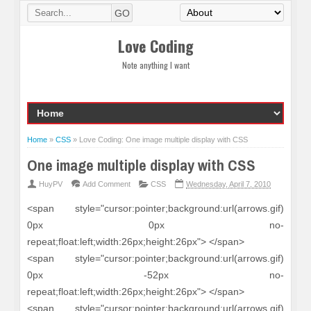
Love Coding
Note anything I want
Home
»
CSS
»
Love Coding: One image multiple display with CSS
One image multiple display with CSS
HuyPV
Add Comment
CSS
Wednesday, April 7, 2010
<span style="cursor:pointer;background:url(arrows.gif)
0px 0px no-
repeat;float:left;width:26px;height:26px"> </span>
<span style="cursor:pointer;background:url(arrows.gif)
0px -52px no-
repeat;float:left;width:26px;height:26px"> </span>
<span style="cursor:pointer;background:url(arrows.gif)