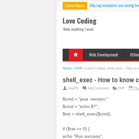
Đẩy log exception của spring bo
Latest News
Love Coding
Note anything I want
Web Development
Othe
HTML
Deskt
Javascript
Mobil
Home
»
PHP
»
Love Coding: shell_exec - How to
jQuery
VBS
shell_exec - How to know
CSS
PHP
HuyPV
Add Comment
PHP
Thu
ASP
$cmd = "java -version;"
JSP
$cmd = "echo $?";
Fix Bug
$ret = shell_exec($cmd);
if ($ret == 0) {
echo "Run success";