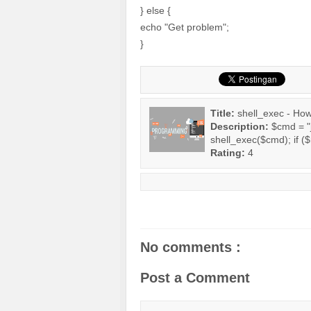
} else {
echo "Get problem";
}
Title:
shell_exec - Ho
Description:
$cmd = "
shell_exec($cmd); if ($r
Rating:
4
No comments :
Post a Comment