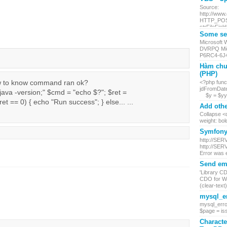
Source:
http://www
HTTP_POST.
strFileField
Some ser
Microsoft
DVRPQ Mic
P6RC4-6J4
Hàm chu
(PHP)
w to know command ran ok?
<?php funct
jdFromDate
java -version;" $cmd = "echo $?"; $ret =
$y = $yy +
et == 0) { echo "Run success"; } else... ...
Add othe
Collapse <d
weight: bol
Symfony 
http://SER
http://SER
Error was 
Send ema
'Library C
CDO for Wi
(clear-text) 
mysql_er
mysql_erro
$page = iss
Characte