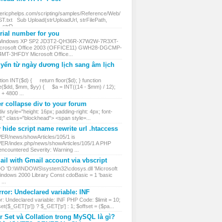
.ericphelps.com/scripting/samples/Reference/Web/
txt Sub Upload(strUploadUrl, strFilePath,
, strD...
ial number for you
 Windows XP SP2 JD3T2-QH36R-X7W2W-7R3XT-
rosoft Office 2003 (OFFICE11) GWH28-DGCMP-
MT-3HFDY Microsoft Office...
yển từ ngày dương lịch sang âm lịch
ion INT($d) { return floor($d); } function
($dd, $mm, $yy) { $a = INT((14 - $mm) / 12);
 4800 ...
r collapse div to your forum
iv style="height: 16px; padding-right: 4px; font-
d;" class="blockhead"> <span style=...
hide script name rewrite url .htaccess
VER/news/showArticles/105/1 is
VER/index.php/news/showArticles/105/1 A PHP
encountered Severity: Warning ...
il with Gmail account via vbscript
DO 'D:\WINDOWS\system32\cdosys.dll 'Microsoft
ndows 2000 Library Const cdoBasic = 1 'basic
...
ror: Undeclared variable: INF
r: Undeclared variable: INF PHP Code: $limit = 10;
et($_GET['p']) ? $_GET['p'] : 1; $offset = ($pa...
r Set và Collation trong MySQL là gì?