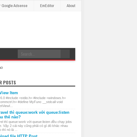
r Google Adsense
EmEditor
About
áo
R POSTS
 View Item
 6.0 #include <stdio.h> #include <windows.h>
commctrl.h> #define MyFunc __stdcall void
ViewI...
ravel thì queue:work với queue:listen
au thế nào?
el thì queue:work với queue:listen đều chạy jobs
e. Vậy 2 cái này cũng phải có gì đó khác nhau
thì nó là ...
load file HTTP Post