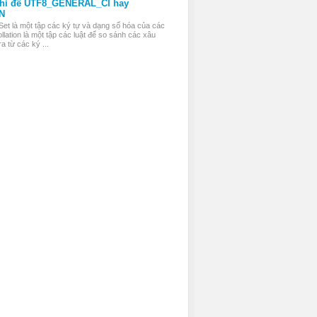
thì để UTF8_GENERAL_CI hay
N
Set là một tập các ký tự và dạng số hóa của các
llation là một tập các luật để so sánh các xâu
a từ các ký ...